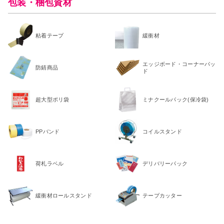
包装・梱包資材
粘着テープ
緩衝材
エッジボード・コーナーパッ
防錆商品
ド
超大型ポリ袋
ミナクールパック(保冷袋)
PPバンド
コイルスタンド
荷札ラベル
デリバリーパック
緩衝材ロールスタンド
テープカッター