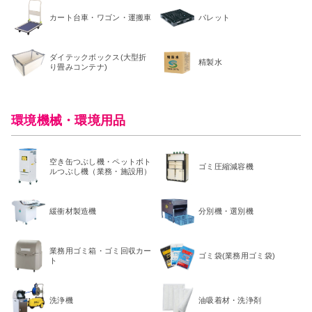
カート台車・ワゴン・運搬車
パレット
ダイテックボックス(大型折
精製水
り畳みコンテナ)
環境機械・環境用品
空き缶つぶし機・ペットボト
ゴミ圧縮減容機
ルつぶし機（業務・施設用）
緩衝材製造機
分別機・選別機
業務用ゴミ箱・ゴミ回収カー
ゴミ袋(業務用ゴミ袋)
ト
洗浄機
油吸着材・洗浄剤