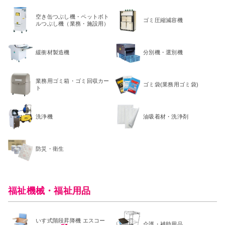
空き缶つぶし機・ペットボト
ゴミ圧縮減容機
ルつぶし機（業務・施設用）
緩衝材製造機
分別機・選別機
業務用ゴミ箱・ゴミ回収カー
ゴミ袋(業務用ゴミ袋)
ト
洗浄機
油吸着材・洗浄剤
防災・衛生
福祉機械・福祉用品
いす式階段昇降機 エスコー
介護・補助用品