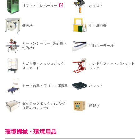
リフト・エレベーター
ホイスト
梱包機
中古梱包機
カートンシーラー (製函機・
手動シーラー機
封函機)
カゴ台車・メッシュボック
ハンドリフター・パレットト
ス・カート
ラック
カート台車・ワゴン・運搬車
パレット
ダイテックボックス(大型折
精製水
り畳みコンテナ)
環境機械・環境用品