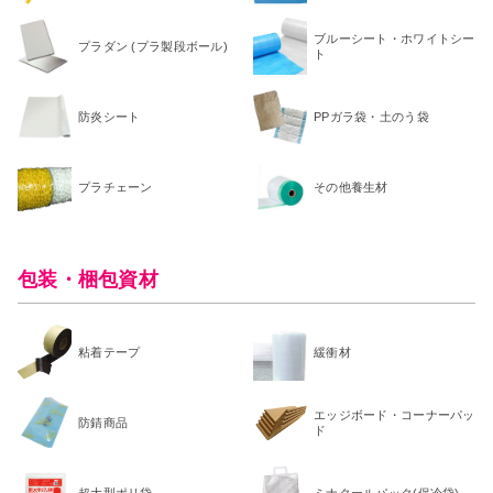
ブルーシート・ホワイトシー
プラダン (プラ製段ボール)
ト
防炎シート
PPガラ袋・土のう袋
プラチェーン
その他養生材
包装・梱包資材
粘着テープ
緩衝材
エッジボード・コーナーパッ
防錆商品
ド
超大型ポリ袋
ミナクールパック(保冷袋)