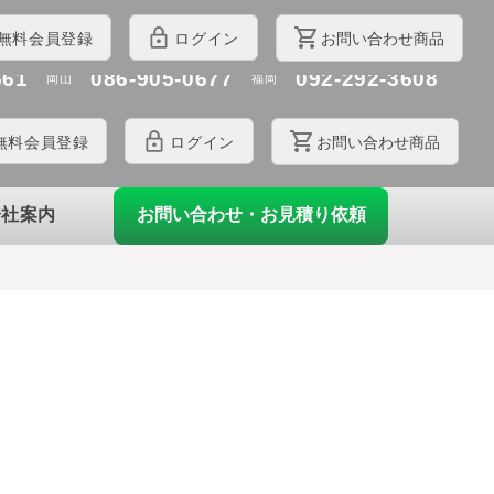
426
043-330-3210
048-700-3026
千葉
埼玉
お問
い
合
わ
せ
商品
無料
会員登録
ログイン
803
045-550-4472
050-6860-3368
神奈川
名古屋
661
086-905-0677
092-292-3608
岡山
福岡
無料
会員登録
ログイン
お問
い
合
わ
せ商品
お問い合わせ・お見積り依頼
会社案内