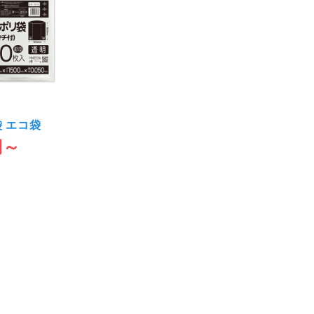
 エコ袋
円～