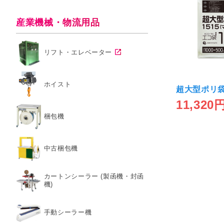
産業機械・物流用品
リフト・エレベーター
ホイスト
超大型ポリ袋
11,320
梱包機
中古梱包機
カートンシーラー (製函機・封函
機)
手動シーラー機