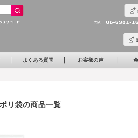
022-290-5
仙台
03-6450-0
東京
販売サイト
06-6981-1
大阪
ド
よくある質問
お客様の声
ポリ袋の商品一覧