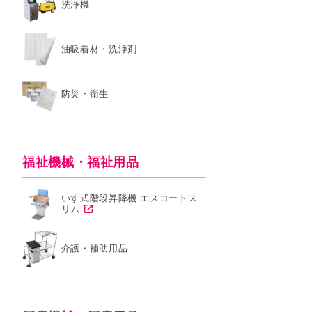
洗浄機
油吸着材・洗浄剤
防災・衛生
福祉機械・福祉用品
いす式階段昇降機 エスコートス
リム
介護・補助用品