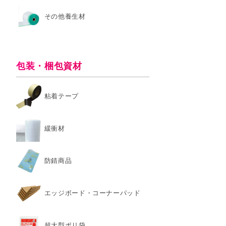
その他養生材
包装・梱包資材
粘着テープ
緩衝材
防錆商品
エッジボード・コーナーパッド
超大型ポリ袋