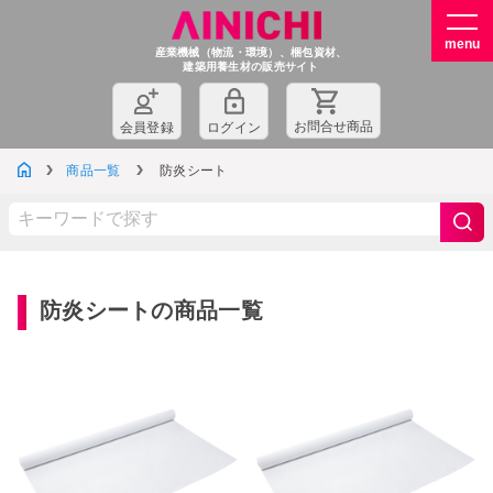
産業機械（物流・環境）、梱包資材、
建築用養生材の販売サイト
お問
合
せ商品
会員登録
ログイン
商品一覧
防炎シート
防炎シートの商品一覧