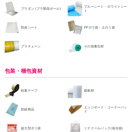
ブルーシート・ホワイトシー
プラダン (プラ製段ボール)
ト
防炎シート
PPガラ袋・土のう袋
プラチェーン
その他養生材
包装・梱包資材
粘着テープ
緩衝材
エッジボード・コーナーパッ
防錆商品
ド
超大型ポリ袋
ミナクールパック(保冷袋)