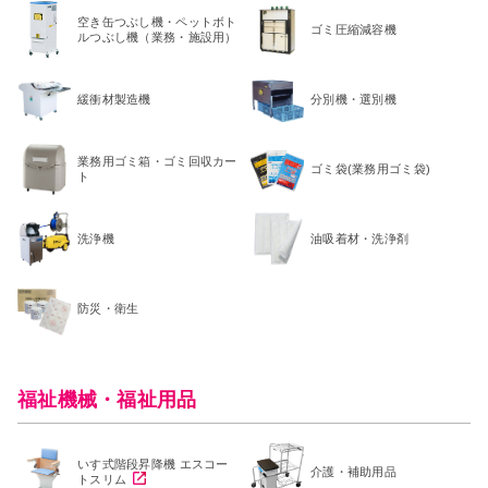
空き缶つぶし機・ペットボト
ゴミ圧縮減容機
ルつぶし機（業務・施設用）
緩衝材製造機
分別機・選別機
業務用ゴミ箱・ゴミ回収カー
ゴミ袋(業務用ゴミ袋)
ト
洗浄機
油吸着材・洗浄剤
防災・衛生
福祉機械・福祉用品
いす式階段昇降機 エスコー
介護・補助用品
トスリム