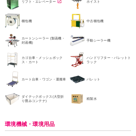
リフト・エレベーター
ホイスト
梱包機
中古梱包機
カートンシーラー (製函機・
手動シーラー機
封函機)
カゴ台車・メッシュボック
ハンドリフター・パレットト
ス・カート
ラック
カート台車・ワゴン・運搬車
パレット
ダイテックボックス(大型折
精製水
り畳みコンテナ)
環境機械・環境用品