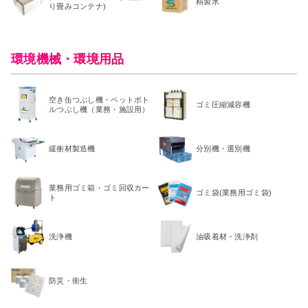
精製水
り畳みコンテナ)
環境機械・環境用品
空き缶つぶし機・ペットボト
ゴミ圧縮減容機
ルつぶし機（業務・施設用）
緩衝材製造機
分別機・選別機
業務用ゴミ箱・ゴミ回収カー
ゴミ袋(業務用ゴミ袋)
ト
洗浄機
油吸着材・洗浄剤
防災・衛生