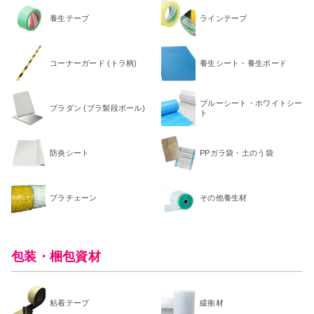
養生テープ
ラインテープ
コーナーガード (トラ柄)
養生シート・養生ボード
ブルーシート・ホワイトシー
プラダン (プラ製段ボール)
ト
防炎シート
PPガラ袋・土のう袋
プラチェーン
その他養生材
包装・梱包資材
粘着テープ
緩衝材