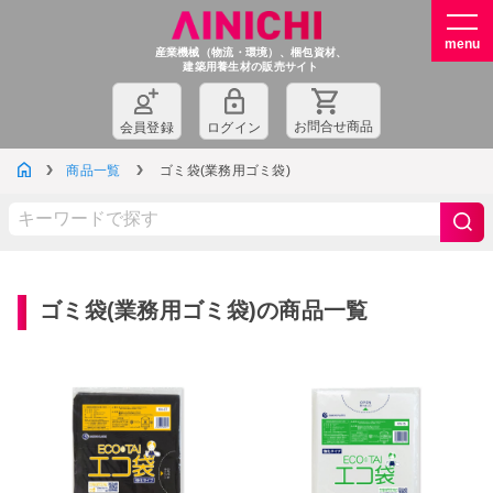
産業機械（物流・環境）、梱包資材、
建築用養生材の販売サイト
お問
合
せ商品
会員登録
ログイン
商品一覧
ゴミ袋(業務用ゴミ袋)
ゴミ袋(業務用ゴミ袋)の商品一覧