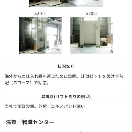
S20-1
S20-2
状況など
海外からの仕入れ品を運ぶために設置。1Fはピットを設けず勾
配（スロープ）で対応。
昇降路(リフト周りの囲い)
当社で請負設置。外壁：エキスパンド囲い
滋賀／物流センター