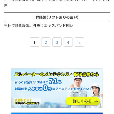
置
昇降路(リフト周りの囲い)
当社で請負設置。外壁：エキスパンド囲い
1
2
3
4
»