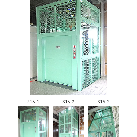
S15-1
S15-2
S15-3