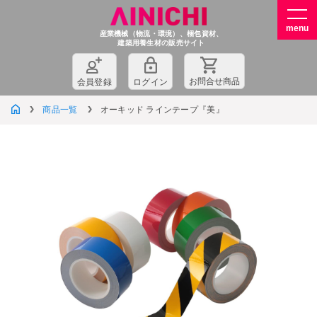
産業機械（物流・環境）、梱包資材、
建築用養生材の販売サイト
お問
合
せ商品
会員登録
ログイン
商品一覧
オーキッド ラインテープ『美』