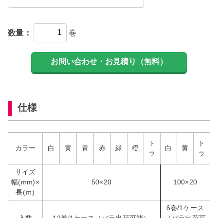
数量：
巻
仕様
ト
ト
カラー
白
黄
青
赤
緑
橙
白
黄
ラ
ラ
サイズ
幅(mm)×
50×20
100×20
長(ｍ)
6巻/1ケース