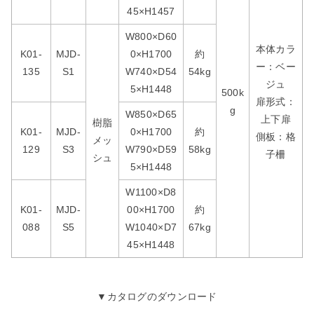
45×H1457
W800×D60
本体カラ
K01-
MJD-
0×H1700
約
ー：ベー
135
S1
W740×D54
54kg
ジュ
5×H1448
500k
扉形式：
g
W850×D65
上下扉
樹脂
K01-
MJD-
0×H1700
約
側板：格
メッ
129
S3
W790×D59
58kg
子柵
シュ
5×H1448
W1100×D8
K01-
MJD-
00×H1700
約
088
S5
W1040×D7
67kg
45×H1448
▼カタログのダウンロード