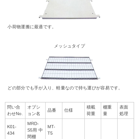
小荷物運搬に最適です。
メッシュタイプ
どの部分でも手が入り、軽量なので持ち運びが容易です。
問い合
オプシ
積載
棚重
表面
品番
仕様
わせNo.
ョン名
荷重
量
処理
MRD-
K01-
MT-
S5用 中
434
T5
間棚