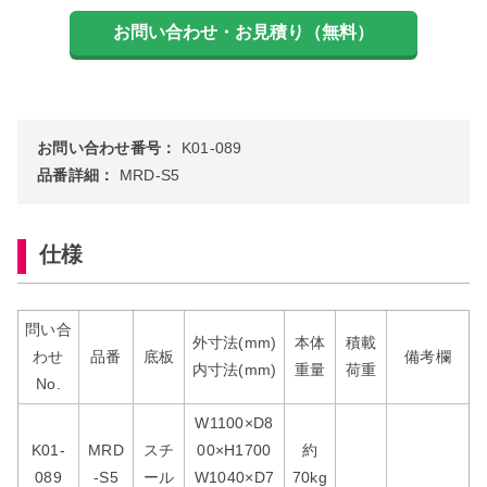
お問い合わせ番号：
K01-089
品番詳細：
MRD-S5
仕様
問い合
外寸法(mm)
本体
積載
わせ
品番
底板
備考欄
内寸法(mm)
重量
荷重
No.
W1100×D8
K01-
MRD
スチ
00×H1700
約
089
-S5
ール
W1040×D7
70kg