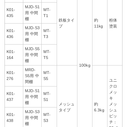
MJD-S1
K01-
MT-
用 中間
435
T1
棚
鉄板タイ
約
粉体
プ
11kg
塗装
MJD-S3
K01-
MT-
用 中間
436
T3
棚
MJD-S5
K01-
MT-
用 中間
164
T5
棚
100kg
MRD-
K01-
MT-
S5用 中
276
S5
ユニ
間棚
クロ
MJD-S1
メッ
K01-
MT-
用 中間
キ
437
S1
棚
メッシュ
約
メッ
タイプ
6.3kg
シュ
MJD-S3
K01-
MT-
ピッ
用 中間
438
S3
チ：
棚