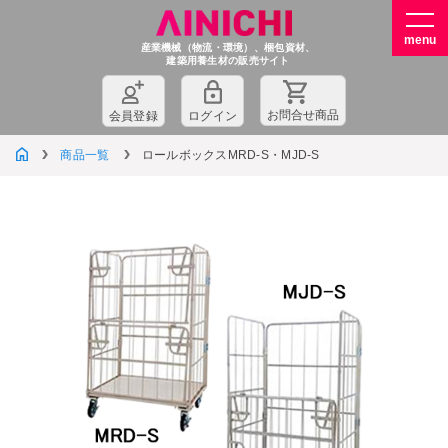
産業機械（物流・環境）、梱包資材、
建築用養生材の販売サイト
お問
合
せ商品
会員登録
ログイン
商品一覧
ロールボックスMRD-S・MJD-S