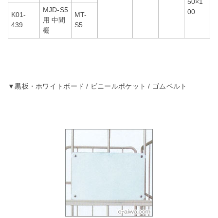
50×1
MJD-S5
00
K01-
MT-
用 中間
439
S5
棚
▼黒板・ホワイトボード / ビニールポケット / ゴムベルト